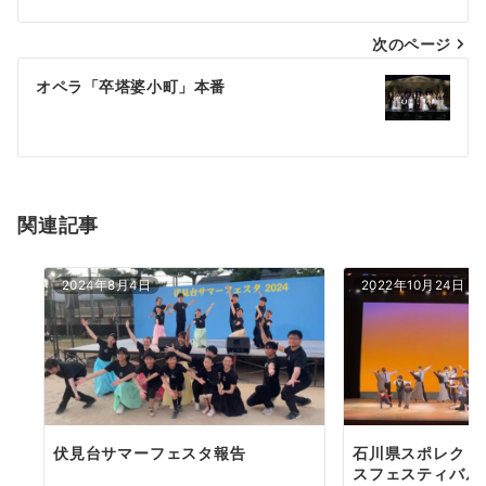
ナ
次のページ
ビ
ゲ
オペラ「卒塔婆小町」本番
ー
シ
ョ
関連記事
ン
2024年8月4日
2022年10月24日
伏見台サマーフェスタ報告
石川県スポレク・
スフェスティバル2