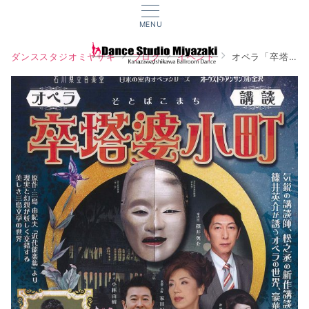
MENU
ダンススタジオミヤザキ
ブログ
イベント
オペラ「卒塔婆小町」